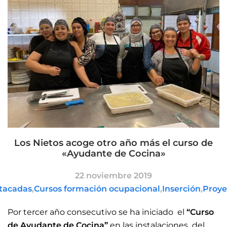
Los Nietos acoge otro año más el curso de
«Ayudante de Cocina»
22 noviembre 2019
stacadas
,
Cursos formación ocupacional
,
Inserción
,
Proye
Por tercer año consecutivo se ha iniciado el
“Curso
de Ayudante de Cocina”
en las instalaciones del