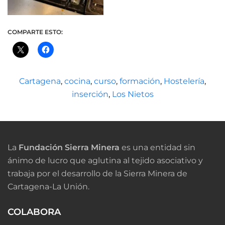
COMPARTE ESTO:
Cartagena
,
cocina
,
curso
,
formación
,
Hostelería
,
inserción
,
Los Nietos
La
Fundación Sierra Minera
es una entidad sin
ánimo de lucro que aglutina al tejido asociativo y
trabaja por el desarrollo de la Sierra Minera de
Cartagena-La Unión.
COLABORA