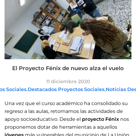
El Proyecto Fénix de nuevo alza el vuelo
11 diciembre 2020
os Sociales
,
Destacados Proyectos Sociales
,
Noticias De
Una vez que el curso académico ha consolidado su
regreso a las aulas, retomamos las actividades de
apoyo socioeducativo. Desde el
proyecto Fénix
nos
proponemos dotar de herramientas a aquellos
jóvenes
más vulnerables del municipio de La Unión