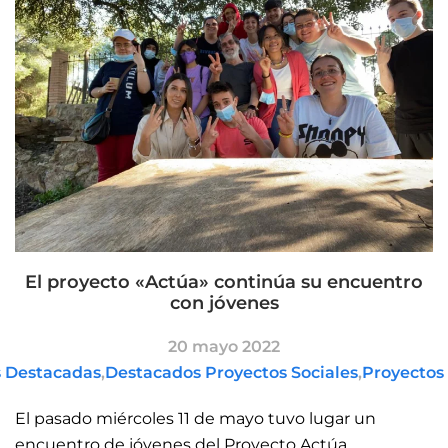
El proyecto «Actúa» continúa su encuentro
con jóvenes
20 mayo 2022
s Destacadas
,
Destacados Proyectos Sociales
,
Proyectos 
El pasado miércoles 11 de mayo tuvo lugar un
encuentro de jóvenes del Proyecto Actúa,