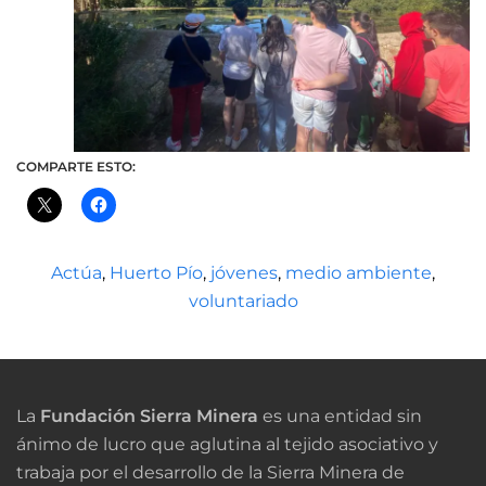
COMPARTE ESTO:
Actúa
,
Huerto Pío
,
jóvenes
,
medio ambiente
,
voluntariado
La
Fundación Sierra Minera
es una entidad sin
ánimo de lucro que aglutina al tejido asociativo y
trabaja por el desarrollo de la Sierra Minera de