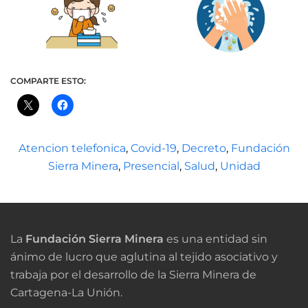
COMPARTE ESTO:
Atencion telefonica
,
Covid-19
,
Decreto
,
Fundación
Sierra Minera
,
Presencial
,
Salud
,
Unidad
La
Fundación Sierra Minera
es una entidad sin
ánimo de lucro que aglutina al tejido asociativo y
trabaja por el desarrollo de la Sierra Minera de
Cartagena-La Unión.