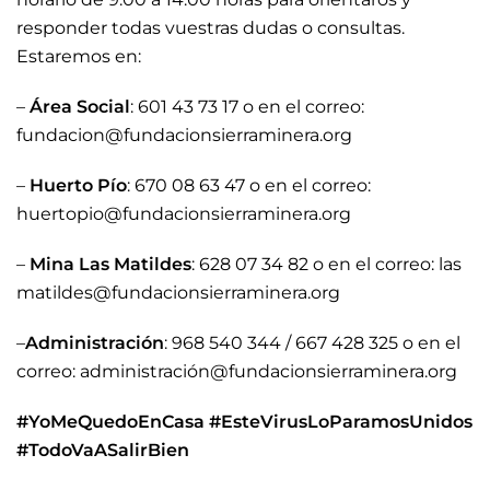
responder todas vuestras dudas o consultas.
Estaremos en:
–
Área Social
: 601 43 73 17 o en el correo:
fundacion@fundacionsierraminera.org
–
Huerto Pío
: 670 08 63 47 o en el correo:
huertopio@fundacionsierraminera.org
–
Mina Las Matildes
: 628 07 34 82 o en el correo: las
matildes@fundacionsierraminera.org
–
Administración
: 968 540 344 / 667 428 325 o en el
correo: administración@fundacionsierraminera.org
#YoMeQuedoEnCasa #EsteVirusLoParamosUnidos
#TodoVaASalirBien