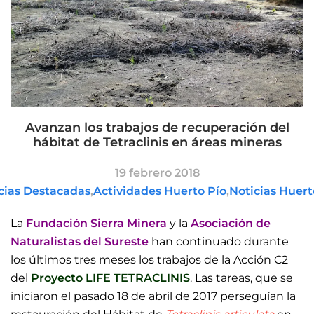
Avanzan los trabajos de recuperación del
hábitat de Tetraclinis en áreas mineras
19 febrero 2018
cias Destacadas
,
Actividades Huerto Pío
,
Noticias Huert
La
Fundación Sierra Minera
y la
Asociación de
Naturalistas del Sureste
han continuado durante
los últimos tres meses los trabajos de la Acción C2
del
Proyecto LIFE TETRACLINIS
. Las tareas, que se
iniciaron el pasado 18 de abril de 2017 perseguían la