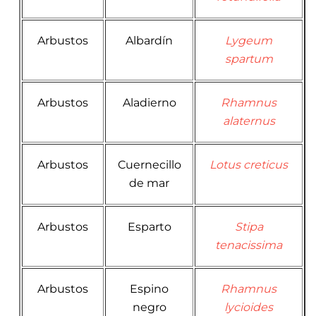
Arbustos
Albardín
Lygeum
spartum
Arbustos
Aladierno
Rhamnus
alaternus
Arbustos
Cuernecillo
Lotus creticus
de mar
Arbustos
Esparto
Stipa
tenacissima
Arbustos
Espino
Rhamnus
negro
lycioides