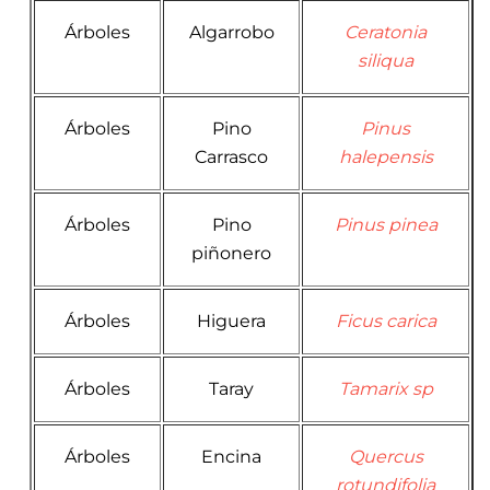
Árboles
Algarrobo
Ceratonia
siliqua
Árboles
Pino
Pinus
Carrasco
halepensis
Árboles
Pino
Pinus pinea
piñonero
Árboles
Higuera
Ficus carica
Árboles
Taray
Tamarix sp
Árboles
Encina
Quercus
rotundifolia