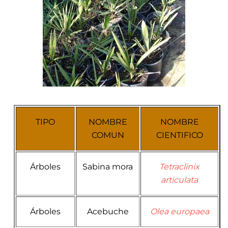
TIPO
NOMBRE
NOMBRE
COMUN
CIENTIFICO
Árboles
Sabina mora
Tetraclinix
articulata
Árboles
Acebuche
Olea europaea