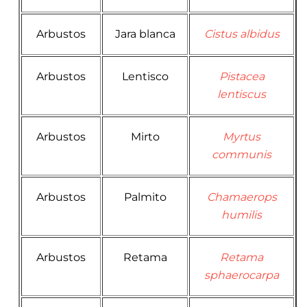
Arbustos
Jara blanca
Cistus albidus
Arbustos
Lentisco
Pistacea
lentiscus
Arbustos
Mirto
Myrtus
communis
Arbustos
Palmito
Chamaerops
humilis
Arbustos
Retama
Retama
sphaerocarpa