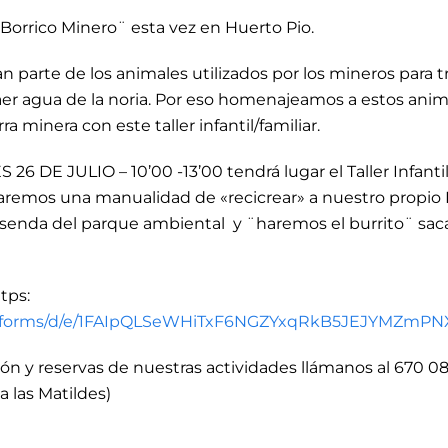
l Borrico Minero¨ esta vez en Huerto Pio.
 parte de los animales utilizados por los mineros para tr
aer agua de la noria. Por eso homenajeamos a estos ani
rra minera con este taller infantil/familiar.
26 DE JULIO – 10’00 -13’00 tendrá lugar el Taller Infantil/
aremos una manualidad de «recicrear» a nuestro propio 
 senda del parque ambiental y ¨haremos el burrito¨ sac
ttps:
om/forms/d/e/1FAIpQLSeWHiTxF6NGZYxqRkB5JEJYMZmP
ón y reservas de nuestras actividades llámanos al 670 08
a las Matildes)