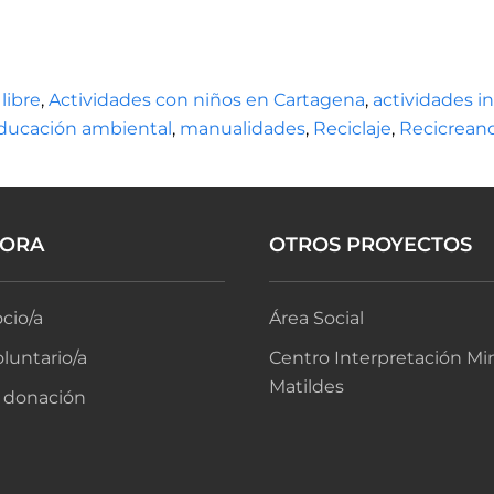
 libre
,
Actividades con niños en Cartagena
,
actividades in
ducación ambiental
,
manualidades
,
Reciclaje
,
Recicrean
BORA
OTROS PROYECTOS
cio/a
Área Social
luntario/a
Centro Interpretación Mi
Matildes
 donación