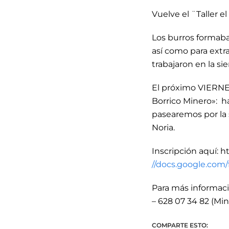
Vuelve el ¨Taller e
Los burros formaban
así como para extr
trabajaron en la sie
El próximo VIERNES 
Borrico Minero»: h
pasearemos por la
Noria.
Inscripción aquí: h
//docs.google.c
Para más informaci
– 628 07 34 82 (Min
COMPARTE ESTO: