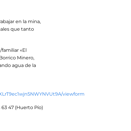
abajar en la mina,
males que tanto
familiar «El
Borrico Minero,
ando agua de la
NXLrT9ec1wjn5NWYNVUt9A/viewform
 63 47 (Huerto Pío)