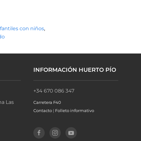
fantiles con niños
,
do
INFORMACIÓN HUERTO PÍO
+34 670 086 347
na Las
Carretera F40
Contacto
|
Folleto informativo