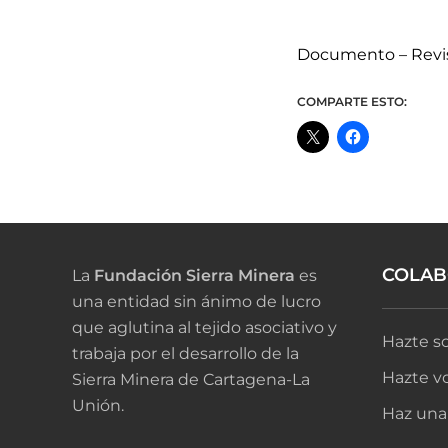
Documento – Revis
COMPARTE ESTO:
COLA
La
Fundación Sierra Minera
es
una entidad sin ánimo de lucro
que aglutina al tejido asociativo y
Hazte so
trabaja por el desarrollo de la
Hazte vo
Sierra Minera de Cartagena-La
Unión.
Haz una