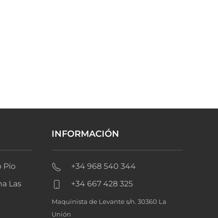
INFORMACIÓN
 Pío
+34 968 540 344
na Las
+34 667 428 325
Maquinista de Levante s/n. 30360 La
Unión