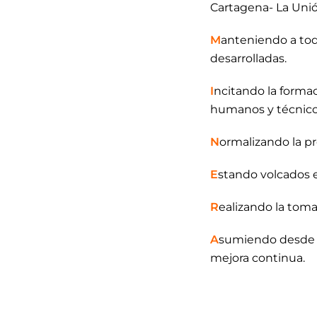
Cartagena- La Unió
M
anteniendo a tod
desarrolladas.
I
ncitando la forma
humanos y técnico
N
ormalizando la pr
E
stando volcados e
R
ealizando la toma
A
sumiendo desde la
mejora continua.