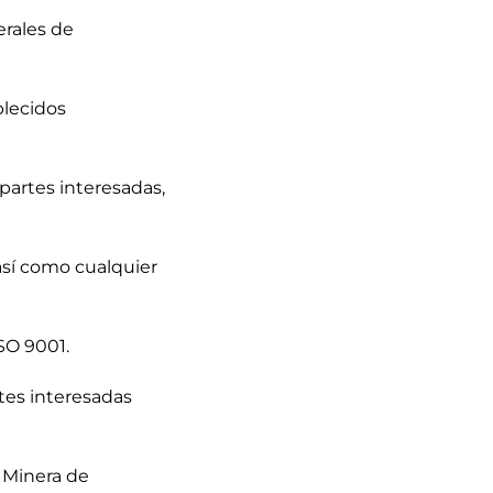
erales de
blecidos
artes interesadas,
 así como cualquier
SO 9001.
tes interesadas
a Minera de