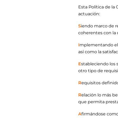
Esta Política de la
actuación:
S
iendo marco de re
coherentes con la 
I
mplementando el c
así como la satisfa
E
stableciendo los 
otro tipo de requis
R
equisitos definid
R
elación lo más be
que permita prestar
A
firmándose como e