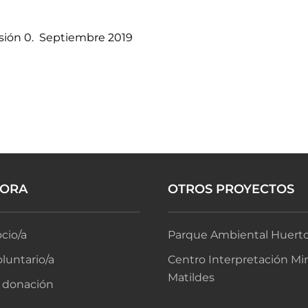
ión 0. Septiembre 2019
BORA
OTROS PROYECTOS
cio/a
Parque Ambiental Huerto
luntario/a
Centro Interpretación Mi
Matildes
 donación