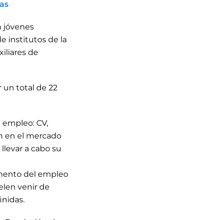
as
n jóvenes
e institutos de la
iliares de
r un total de 22
e empleo: CV,
ión en el mercado
llevar a cabo su
fomento del empleo
elen venir de
inidas.