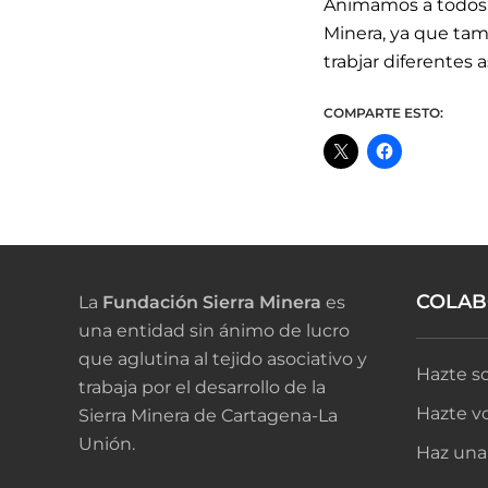
Animamos a todos l
Minera, ya que ta
trabjar diferentes
COMPARTE ESTO:
COLA
La
Fundación Sierra Minera
es
una entidad sin ánimo de lucro
que aglutina al tejido asociativo y
Hazte so
trabaja por el desarrollo de la
Hazte vo
Sierra Minera de Cartagena-La
Unión.
Haz una