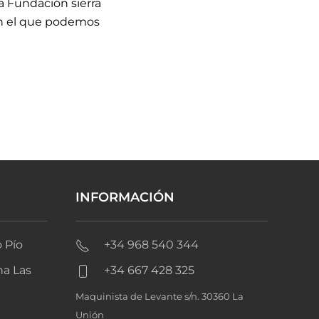
a Fundación sierra
en el que podemos
INFORMACIÓN
 Pío
+34 968 540 344
na Las
+34 667 428 325
Maquinista de Levante s/n. 30360 La
Unión