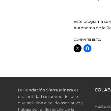
Este programa se 
Autónoma de la Re
COMPARTE ESTO:
COLA
La
Fundación Sierra Minera
es
una entidad sin ánimo de lucro
que aglutina al tejido asociativo y
Hazte so
trabaja por el desarrollo de la