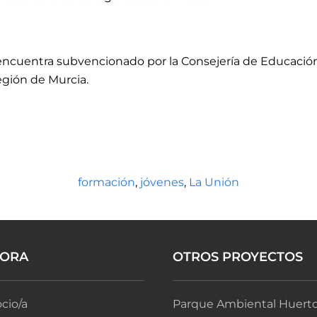
encuentra subvencionado por la Consejería de Educaci
gión de Murcia.
formación
,
jóvenes
,
La Unión
BORA
OTROS PROYECTOS
cio/a
Parque Ambiental Huerto