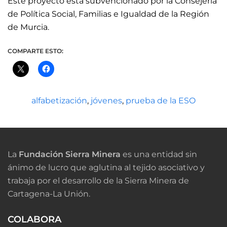
Este proyecto está subvencionado por la Consejería
de Política Social, Familias e Igualdad de la Región
de Murcia.
COMPARTE ESTO:
alfabetización
,
jóvenes
,
prueba de la ESO
La
Fundación Sierra Minera
es una entidad sin
ánimo de lucro que aglutina al tejido asociativo y
trabaja por el desarrollo de la Sierra Minera de
Cartagena-La Unión.
COLABORA