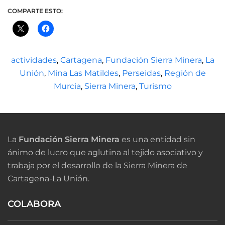
COMPARTE ESTO:
actividades
,
Cartagena
,
Fundación Sierra Minera
,
La
Unión
,
Mina Las Matildes
,
Perseidas
,
Región de
Murcia
,
Sierra Minera
,
Turismo
La
Fundación Sierra Minera
es una entidad sin
ánimo de lucro que aglutina al tejido asociativo y
trabaja por el desarrollo de la Sierra Minera de
Cartagena-La Unión.
COLABORA