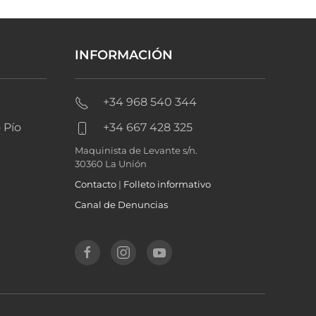
INFORMACIÓN
+34 968 540 344
 Pío
+34 667 428 325
Maquinista de Levante s/n.
30360 La Unión
Contacto
|
Folleto informativo
Canal de Denuncias