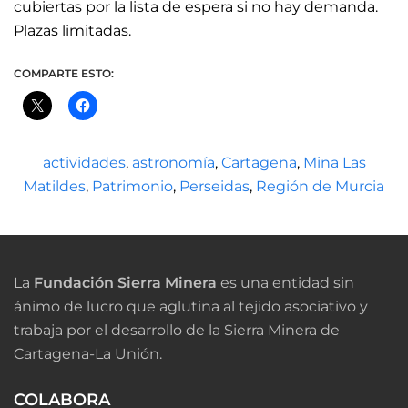
cubiertas por la lista de espera si no hay demanda.
Plazas limitadas.
COMPARTE ESTO:
actividades
,
astronomía
,
Cartagena
,
Mina Las
Matildes
,
Patrimonio
,
Perseidas
,
Región de Murcia
La
Fundación Sierra Minera
es una entidad sin
ánimo de lucro que aglutina al tejido asociativo y
trabaja por el desarrollo de la Sierra Minera de
Cartagena-La Unión.
COLABORA