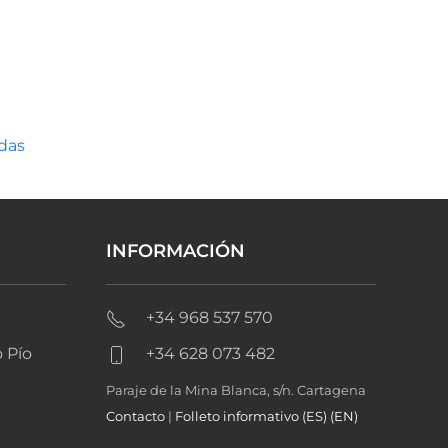
adas
INFORMACIÓN
+34 968 537 570
 Pío
+34 628 073 482
Paraje de la Mina Blanca, s/n. Cartagena
Contacto
|
Folleto informativo (ES)
(EN)