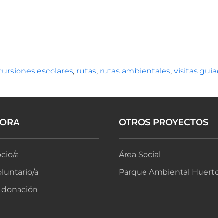
cursiones escolares
,
rutas
,
rutas ambientales
,
visitas gui
BORA
OTROS PROYECTOS
cio/a
Área Social
luntario/a
Parque Ambiental Huerto
 donación