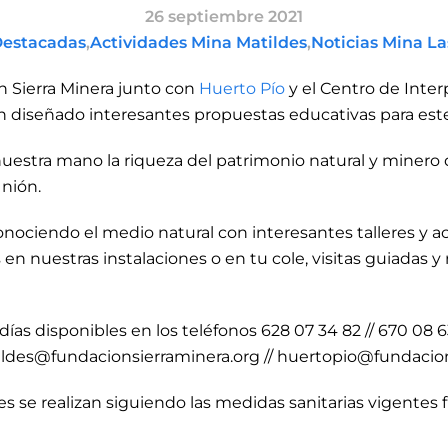
26 septiembre 2021
Destacadas
,
Actividades Mina Matildes
,
Noticias Mina La
 Sierra Minera junto con
Huerto Pío
y el Centro de Inte
an diseñado interesantes propuestas educativas para est
uestra mano la riqueza del patrimonio natural y minero d
nión.
onociendo el medio natural con interesantes talleres y a
 nuestras instalaciones o en tu cole, visitas guiadas y r
días disponibles en los teléfonos 628 07 34 82 // 670 08 6
ildes@fundacionsierraminera.org // huertopio@fundacion
es se realizan siguiendo las medidas sanitarias vigentes f