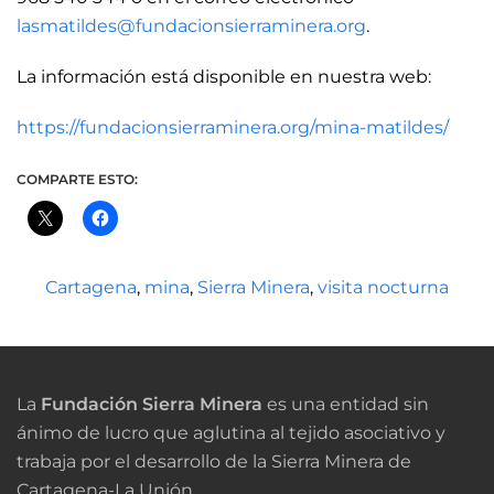
lasmatildes@fundacionsierraminera.org
.
La información está disponible en nuestra web:
https://fundacionsierraminera.org/mina-matildes/
COMPARTE ESTO:
Cartagena
,
mina
,
Sierra Minera
,
visita nocturna
La
Fundación Sierra Minera
es una entidad sin
ánimo de lucro que aglutina al tejido asociativo y
trabaja por el desarrollo de la Sierra Minera de
Cartagena-La Unión.