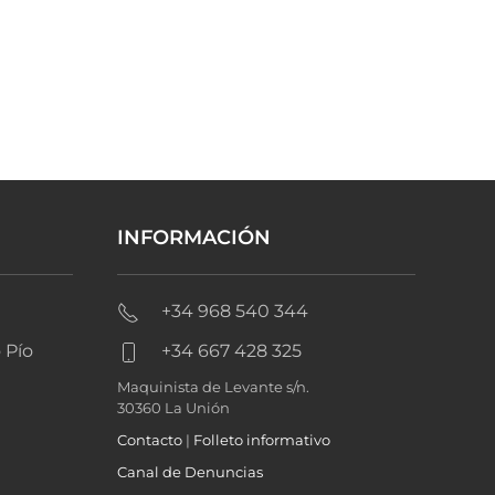
INFORMACIÓN
+34 968 540 344
 Pío
+34 667 428 325
Maquinista de Levante s/n.
30360 La Unión
Contacto
|
Folleto informativo
Canal de Denuncias