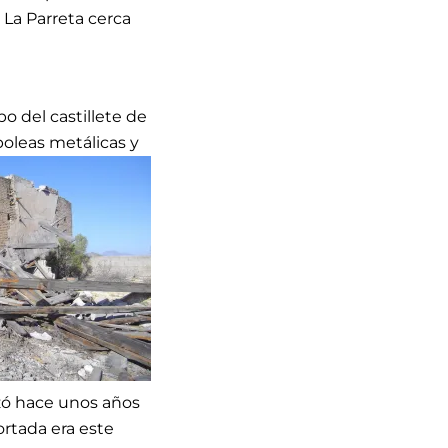
 La Parreta cerca
o del castillete de
poleas metálicas y
izó hace unos años
ortada era este