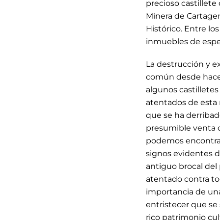
precioso castillete
Minera de Cartagen
Histórico. Entre lo
inmuebles de espec
La destrucción y e
común desde hace 
algunos castillete
atentados de esta
que se ha derribado
presumible venta c
podemos encontrar 
signos evidentes d
antiguo brocal del
atentado contra tod
importancia de una
entristecer que se
rico patrimonio cul