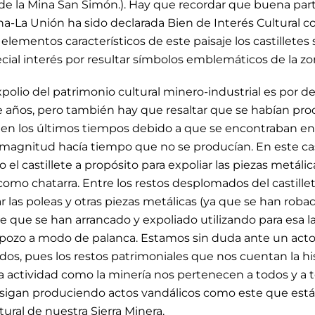
 de la Mina San Simón.). Hay que recordar que buena parte
a-La Unión ha sido declarada Bien de Interés Cultural c
s elementos característicos de este paisaje los castillete
ial interés por resultar símbolos emblemáticos de la zo
xpolio del patrimonio cultural minero-industrial es por 
años, pero también hay que resaltar que se habían pro
s en los últimos tiempos debido a que se encontraban en
 magnitud hacía tiempo que no se producían. En este c
 el castillete a propósito para expoliar las piezas metálic
omo chatarra. Entre los restos desplomados del castillet
las poleas y otras piezas metálicas (ya que se han robad
e que se han arrancado y expoliado utilizando para esa l
 pozo a modo de palanca. Estamos sin duda ante un acto 
os, pues los restos patrimoniales que nos cuentan la his
 actividad como la minería nos pertenecen a todos y a 
 sigan produciendo actos vandálicos como este que est
tural de nuestra Sierra Minera.