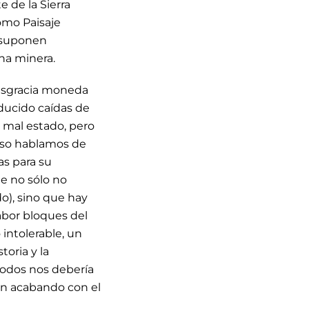
 de la Sierra
omo Paisaje
s suponen
na minera.
desgracia moneda
ducido caídas de
 mal estado, pero
aso hablamos de
as para su
e no sólo no
o), sino que hay
abor bloques del
intolerable, un
toria y la
todos nos debería
án acabando con el