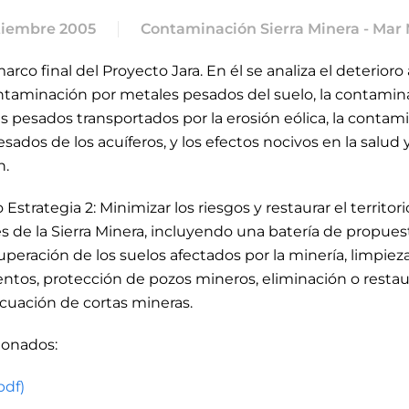
tiembre 2005
Contaminación Sierra Minera - Mar
co final del Proyecto Jara. En él se analiza el deterioro
contaminación por metales pesados del suelo, la contami
s pesados transportados por la erosión eólica
, la conta
sados de los acuíferos, y los efectos nocivos en la salud 
n.
strategia 2: Minimizar los riesgos y restaurar el territor
es de la Sierra Minera, incluyendo una batería de propue
uperación de los suelos afectados por la minería, limpiez
tos, protección de pozos mineros, eliminación o restau
cuación de cortas mineras.
ionados:
pdf)