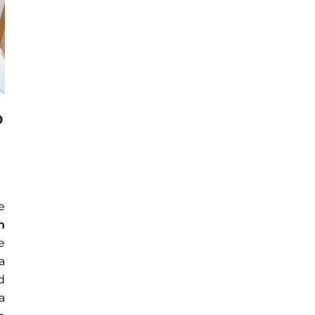
o
e
n
e
a
d
a