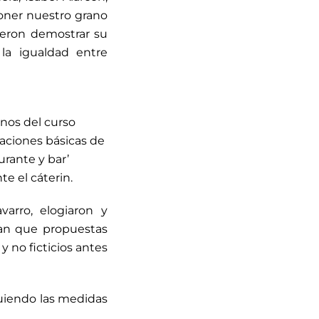
oner nuestro grano
ieron demostrar su
 la igualdad entre
nos del curso
aciones básicas de
urante y bar’
te el cáterin.
arro, elogiaron y
can que propuestas
 no ficticios antes
guiendo las medidas