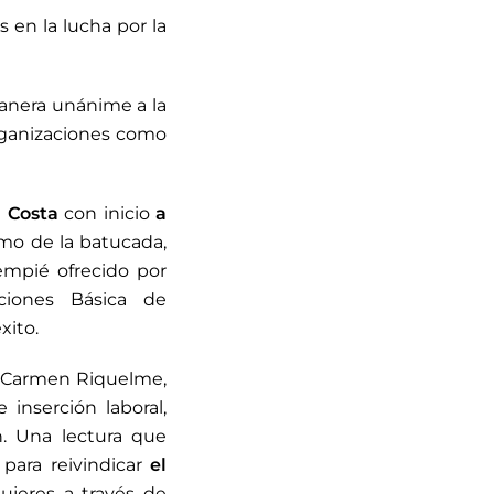
s en la lucha por la
manera unánime a la
rganizaciones como
n Costa
con inicio
a
tmo de la batucada,
empié ofrecido por
ciones Básica de
xito.
s, Carmen Riquelme,
 inserción laboral,
. Una lectura que
 para reivindicar
el
jeres a través de