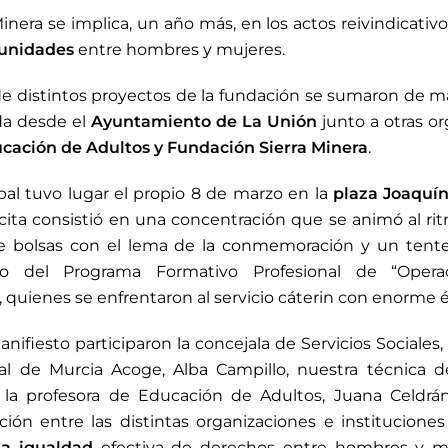
nera se implica, un año más, en los actos reivindicativo
tunidades
entre hombres y mujeres.
de distintos proyectos de la fundación se sumaron de 
ada desde el
Ayuntamiento de La Unión
junto a otras o
cación de Adultos y Fundación Sierra Minera
.
ipal tuvo lugar el propio 8 de marzo en la
plaza Joaquí
cita consistió en una concentración que se animó al ri
de bolsas con el lema de la conmemoración y un tent
o del Programa Formativo Profesional de “Opera
 quienes se enfrentaron al servicio cáterin con enorme é
manifiesto participaron la concejala de Servicios Sociale
ial de Murcia Acoge, Alba Campillo, nuestra técnica de
la profesora de Educación de Adultos, Juana Celdrán
ión entre las distintas organizaciones e instituciones
a igualdad
efectiva de derechos entre hombres y mu