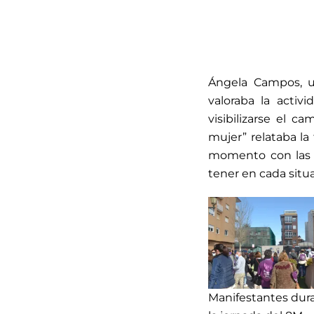
Ángela Campos, un
valoraba la acti
visibilizarse el c
mujer” relataba l
momento con las p
tener en cada situa
Manifestantes dur