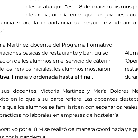
destacaba que “este 8 de marzo quisimos p
de arena, un día en el que los jóvenes pud
encia sobre la importancia de seguir reivindicando
.”
toria Martínez, docente del Programa Formativo
raciones básicas de restaurante y bar’, quiso
Alum
pación de los alumnos en el servicio de cáterin
‘Oper
de los nervios iniciales, los alumnos mostraron
resta
tiva, limpia y ordenada hasta el final.
duran
sus docentes, Victoria Martínez y María Dolores Nav
xito en lo que a su parte refiere. Las docentes desta
a que los alumnos se familiaricen con escenarios reales y
prácticas no laborales en empresas de hostelería.
ativo por el 8 M se realizó de manera coordinada y si
as por la pandemia.