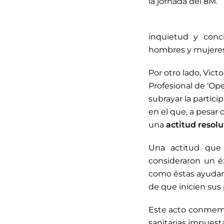
la jornada del 8M.
inquietud y conci
hombres y mujeres
Por otro lado, Vic
Profesional de ‘Ope
subrayar la partici
en el que, a pesar 
una
actitud resolu
Una actitud que 
consideraron un é
como éstas ayudan 
de que inicien sus 
Este acto conmemor
sanitarias impuest